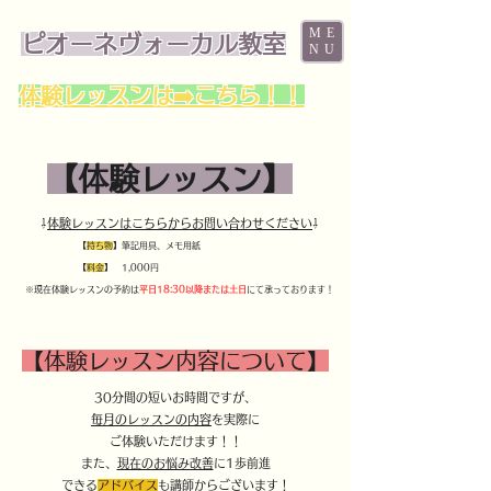
ME
ピオーネヴォーカル教室
NU
体験レッスンは➡️こちら！！
​【体験レッスン】
⇩
体験レッスンはこちらからお問い合わせください
⇩
【
持ち物
】筆記用具、メモ用紙
【
料金
】 1,000円
※現在体験レッスンの予約は
平日18:30以降または
土日
にて
承っております！
【体験レッスン内容について】
30分間の短いお時間ですが、
毎月のレッスンの内容
を実際に
ご体験いただけます！！
また、
現在のお悩み改善
に1歩前進
できる
アドバイス
も講師からございます！