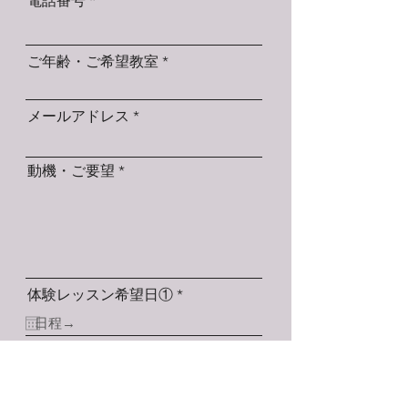
電話番号
ご年齢・ご希望教室
メールアドレス
動機・ご要望
r
体験レッスン希望日①
*
e
q
u
お時間①
i
r
e
d