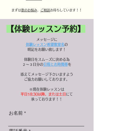
​まずは
歌のお悩み
、
ご相談
お待ちしています！！
【体験レッスン予約】
メッセージに
体験レッスン希望教室名
の
明記をお願い致します！
体験日をスムーズに決める為
２〜３日分の
日程とお時間帯
を
添えてメッセージ下さいますよう
ご協力お願いしております。
※現在体験レッスンは
平日18:30以降、または土日
にて
​承っております！！
お名前